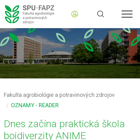
Fakulta agrobiológie a potravinových zdrojov
OZNAMY - READER
Dnes začína praktická škola
boidiverzity ANIME